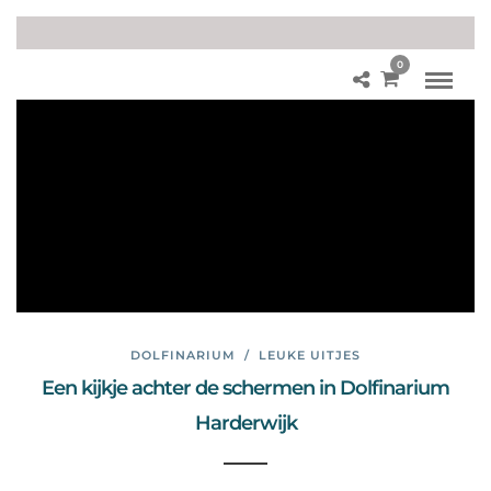
0
Aq
uar
ia
Do
lfin
ari
u
m
DOLFINARIUM
/
LEUKE UITJES
Een kijkje achter de schermen in Dolfinarium
Harderwijk