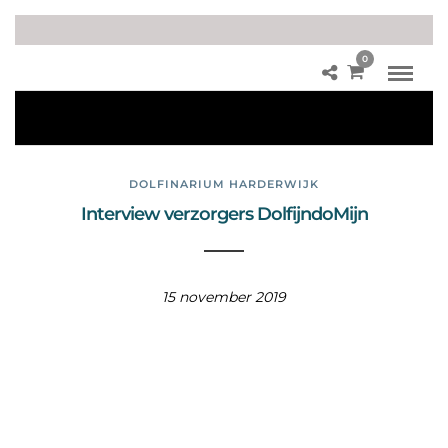
0
Bla
ckf
ish
DOLFINARIUM HARDERWIJK
Interview verzorgers DolfijndoMijn
15 november 2019