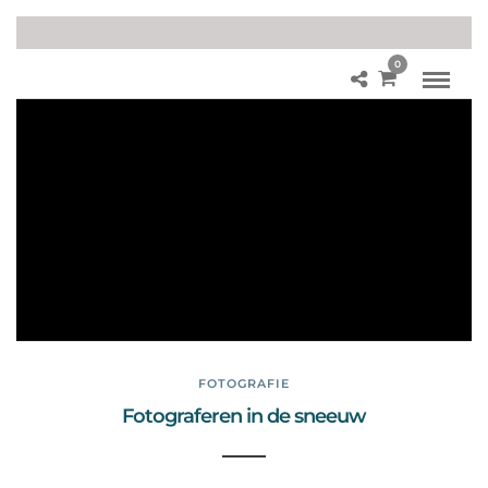
0
Blij
dor
p
lee
uw
en
we
lpj
es
FOTOGRAFIE
Fotograferen in de sneeuw