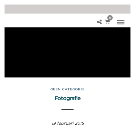
0
bra
nd
pu
nta
fst
an
d
GEEN CATEGORIE
Fotografie
19 februari 2015