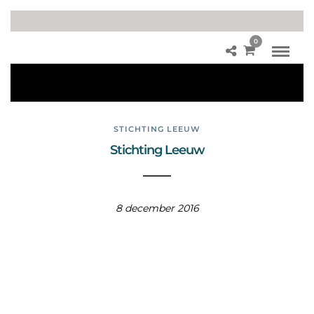
0
Br
un
o
STICHTING LEEUW
Stichting Leeuw
8 december 2016