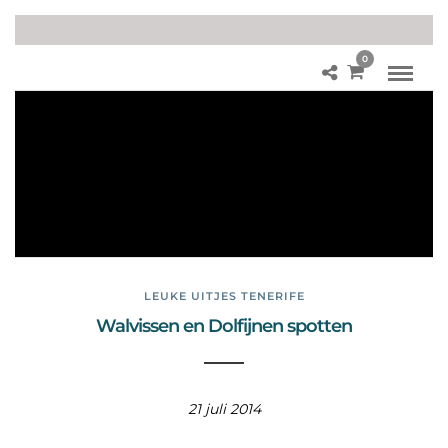
0
Br
yd
e
wa
lvis
se
n
LEUKE UITJES TENERIFE
Walvissen en Dolfijnen spotten
21 juli 2014