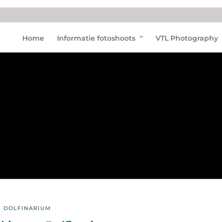
Coro
Home
Informatie fotoshoots
VTL Photography
na
Maat
regel
en
DOLFINARIUM