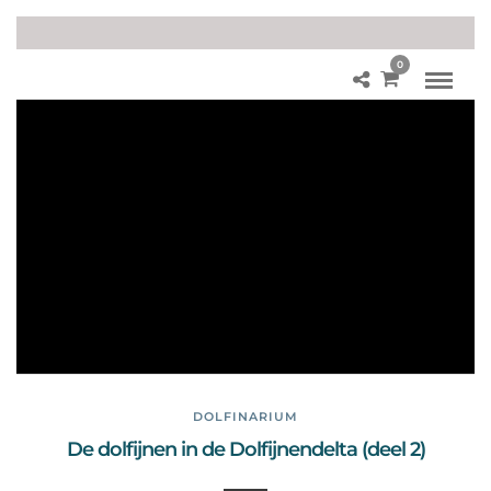
0
De
dol
fijn
en
in
Do
lfin
ari
u
m
DOLFINARIUM
De dolfijnen in de Dolfijnendelta (deel 2)