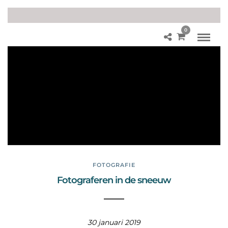
0
Di
er
ga
ard
e
Blij
dor
p
FOTOGRAFIE
Fotograferen in de sneeuw
30 januari 2019