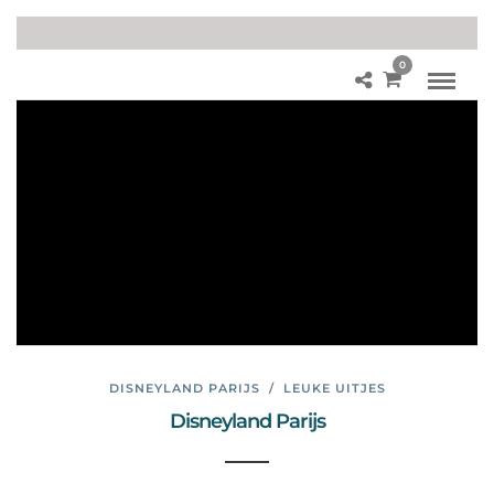
0
Dis
ne
yla
nd
Pa
rijs
25
jaa
r
DISNEYLAND PARIJS
/
LEUKE UITJES
Disneyland Parijs