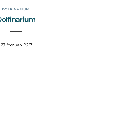
DOLFINARIUM
olfinarium
23 februari 2017