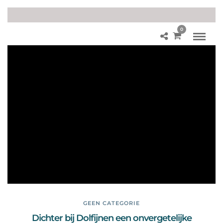
0
Do
lfij
ne
n
aai
en
in
Ne
der
lan
d
GEEN CATEGORIE
Dichter bij Dolfijnen een onvergetelijke