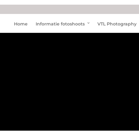
Dolfi
Home
Informatie fotoshoots
VTL Photography
naria
zijn
bela
ngrij
k