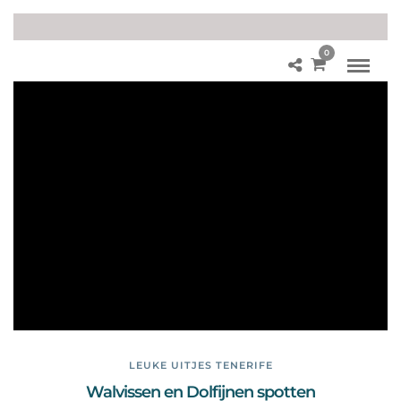
0
Fot
o’s
Do
lfij
ne
n
en
W
alv
iss
en
LEUKE UITJES TENERIFE
Walvissen en Dolfijnen spotten