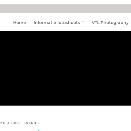
Foto’
Home
Informatie fotoshoots
VTL Photography
s
Orka
Morg
an
KE UITJES TENERIFE