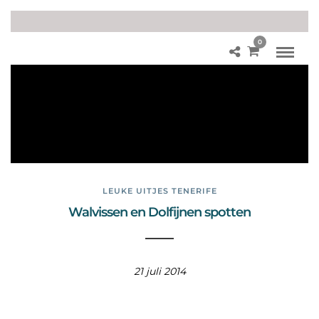
0
fot
o’s
wa
lvis
se
n
LEUKE UITJES TENERIFE
Walvissen en Dolfijnen spotten
21 juli 2014