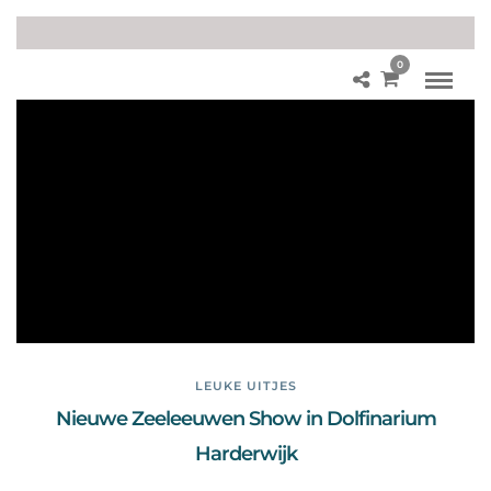
0
Fot
o’s
Ze
ele
eu
we
n
sh
ow
LEUKE UITJES
Nieuwe Zeeleeuwen Show in Dolfinarium
Harderwijk