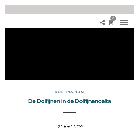
0
Fot
o’s
Do
lfin
ari
u
m
DOLFINARIUM
De Dolfijnen in de Dolfijnendelta
22 juni 2018