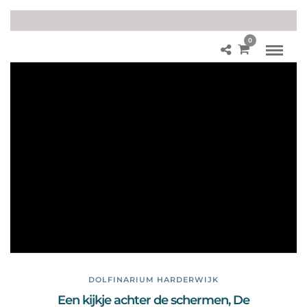
0
Ge
sc
hie
de
nis
Do
lfij
ne
nd
elt
a
DOLFINARIUM HARDERWIJK
Een kijkje achter de schermen, De