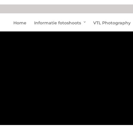
Help
Home
Informatie fotoshoots
VTL Photography
Stich
ting
SOS
Dolfij
n