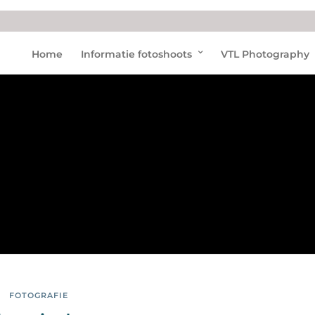
IJsbe
Home
Informatie fotoshoots
VTL Photography
er in
de
snee
uw
FOTOGRAFIE