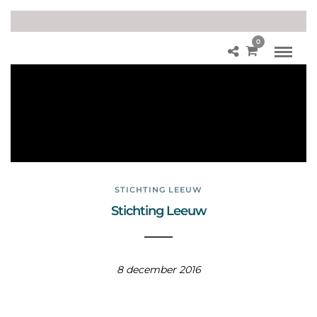
0
Ja
ag
si
m
ula
tie
STICHTING LEEUW
Stichting Leeuw
8 december 2016