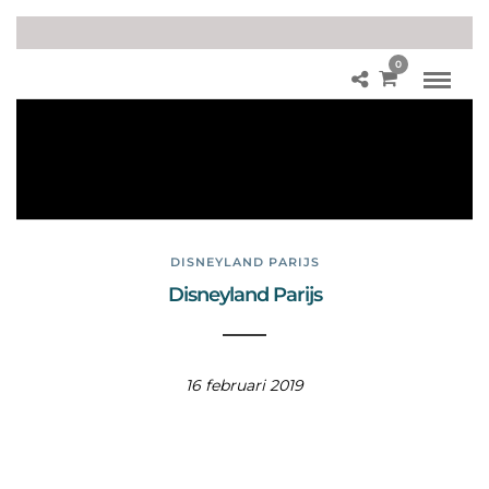
0
Ka
pit
ein
Ha
ak
DISNEYLAND PARIJS
Disneyland Parijs
16 februari 2019