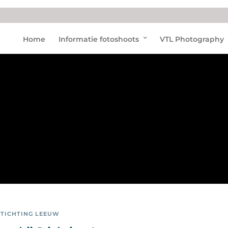
Land
Home
Informatie fotoshoots
VTL Photography
goed
Hoen
derd
aell
STICHTING LEEUW