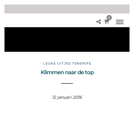
0
La
nd
sca
pe
LEUKE UITJES TENERIFE
Klimmen naar de top
12 januari 2016