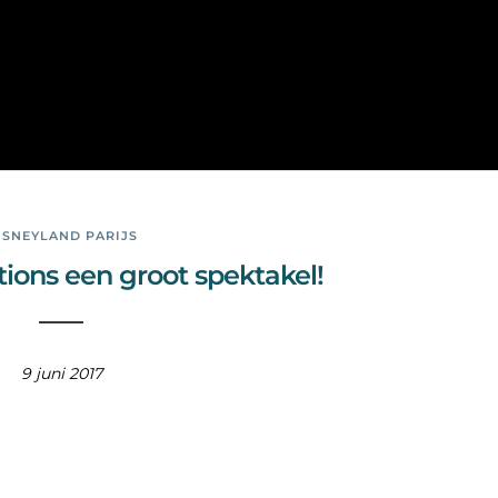
Bois
Dor
mant
ISNEYLAND PARIJS
tions een groot spektakel!
9 juni 2017