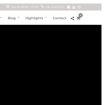
Ma-Vr 09:00 - 17:00
06-14467725
0
Blog
Highlights
Contact