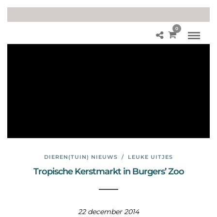
0
Le
uk
uitj
e
in
Ar
nh
em
DIEREN(TUIN) NIEUWS
/
LEUKE UITJES
Tropische Kerstmarkt in Burgers’ Zoo
22 december 2014