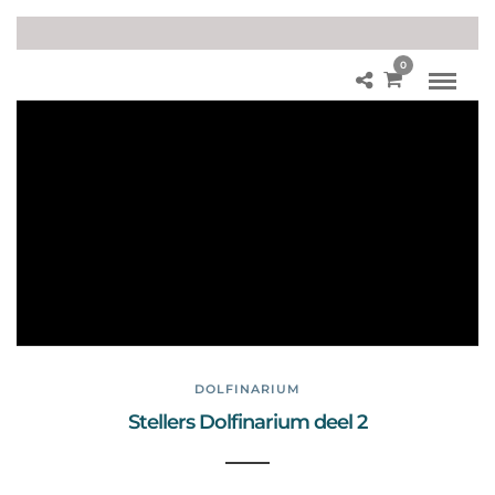
0
Le
uk
ste
uitj
es
Ne
der
lan
d
DOLFINARIUM
Stellers Dolfinarium deel 2