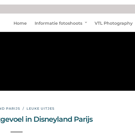
Mick
Home
Informatie fotoshoots
VTL Photography
ey
Mou
se
ND PARIJS
/
LEUKE UITJES
gevoel in Disneyland Parijs