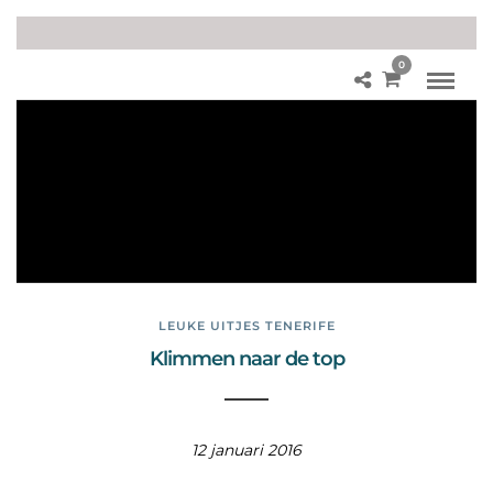
0
Mo
nta
Ã±
a
Bla
nc
a
LEUKE UITJES TENERIFE
Klimmen naar de top
12 januari 2016