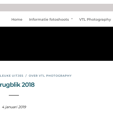
Nieu
Home
Informatie fotoshoots
VTL Photography
w
jaar
LEUKE UITJES
/
OVER VTL PHOTOGRAPHY
rugblik 2018
4 januari 2019