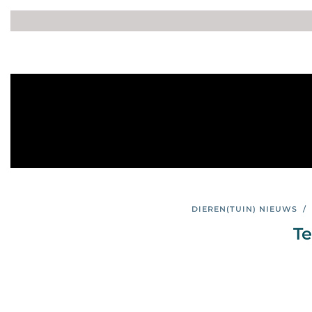
DIEREN(TUIN) NIEUWS
/
Te