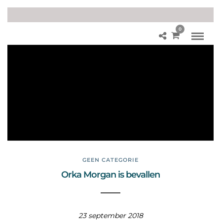
0
Nie
uw
s
Or
ka
Mo
rg
an
GEEN CATEGORIE
Orka Morgan is bevallen
23 september 2018