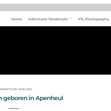
Oran
Home
Informatie fotoshoots
VTL Photography
g-
oeta
ns
EREN(TUIN) NIEUWS
 geboren in Apenheul