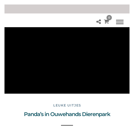
0
Ou
we
ha
nd
s
Di
ere
np
ark
LEUKE UITJES
Panda’s in Ouwehands Dierenpark