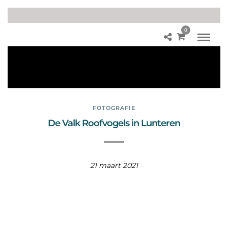
0
roo
fvo
gel
s
FOTOGRAFIE
De Valk Roofvogels in Lunteren
21 maart 2021