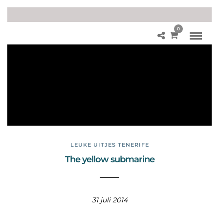
0
Su
b
ma
rin
e
saf
ari
LEUKE UITJES TENERIFE
The yellow submarine
31 juli 2014