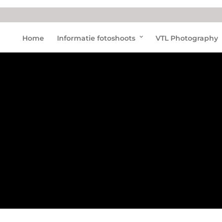
Verb
Home
Informatie fotoshoots
VTL Photography
ouwi
ngen
Hoen
derd
aell