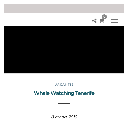
0
wa
lvis
se
n
sp
ott
en
VAKANTIE
Whale Watching Tenerife
8 maart 2019