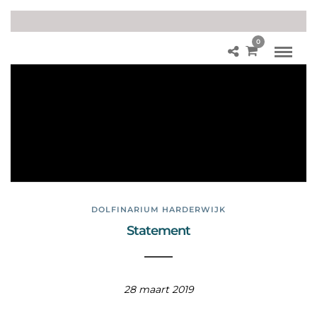
0
zor
g
vo
or
dol
fijn
en
DOLFINARIUM HARDERWIJK
Statement
28 maart 2019