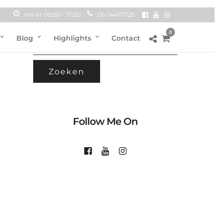
Ma-Vr 09:00 - 17:00
06-14467725
0
ZOEKEN
Blog
Highlights
Contact
NAAR:
Follow Me On