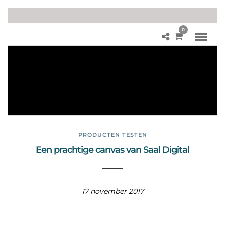
0
Pr
od
uct
en
tes
ten
PRODUCTEN TESTEN
Een prachtige canvas van Saal Digital
17 november 2017