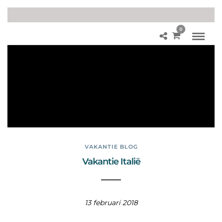
0
Col
oss
eu
m
by
nig
ht
VAKANTIE BLOG
Vakantie Italië
13 februari 2018