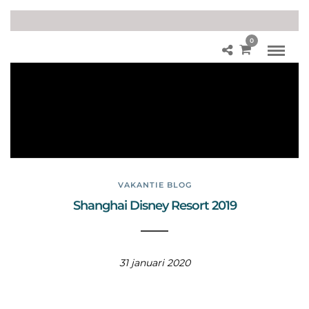
0
Va
ka
nti
e
blo
g
VAKANTIE BLOG
Shanghai Disney Resort 2019
31 januari 2020