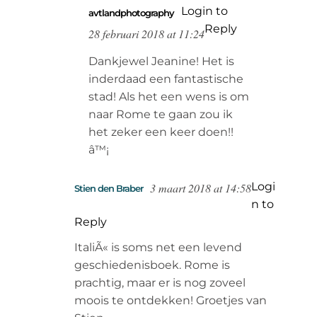
Login to
avtlandphotography
Reply
28 februari 2018 at 11:24
Dankjewel Jeanine! Het is
inderdaad een fantastische
stad! Als het een wens is om
naar Rome te gaan zou ik
het zeker een keer doen!!
â™¡
Logi
3 maart 2018 at 14:58
Stien den Braber
n to
Reply
ItaliÃ« is soms net een levend
geschiedenisboek. Rome is
prachtig, maar er is nog zoveel
moois te ontdekken! Groetjes van