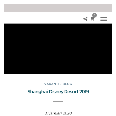
0
Dis
ne
yla
nd
Sh
an
gh
ai
VAKANTIE BLOG
Shanghai Disney Resort 2019
31 januari 2020