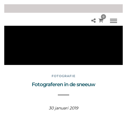
0
Fot
og
rafi
e
tip
s
FOTOGRAFIE
Fotograferen in de sneeuw
30 januari 2019