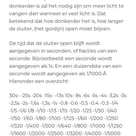
donkerder is zal het nodig zijn om meer licht te
vangen dan wanneer er veel licht is. Dat
betekend dat hoe donkerder het is, hoe langer
de sluiter, (het gordijn) open moet blijven.
De tijd dat de sluiter open blijft wordt
aangegeven in seconden, of fracties van een
seconde. Bijvoorbeeld: een seconde wordt
aangegeven als 1s. En een duizendste van een
seconde wordt aangegeven als 1/1000.Â
Hieronder een overzicht:
30s- -25s -20s -15s- -13s 10s- 8s -6s -5s -4s -3,2s -3s
-2,5s -2s -1,6s -1,3s -1s -0.8 -0.6 -0.5 -0.4 -0.3 -1/4
-1/5 -1/6 1/8 -1/10 -1/13 -1/15 -1/20 -1/25 -1/30 -1/40
-1/50 -1/60 -1/80 -1/100 -1/125 -1/60 -1/200 -1/250
-1/320 -1/400 -1/500 -1/640 -1/800 -1/1000 -1/1250
-1/1600 -1/2000 -1/2500 -1/3200 -1/4000 -1/5000