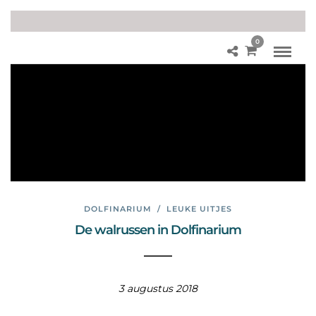
0
Fot
o’s
Do
lfin
ari
u
m
DOLFINARIUM
/
LEUKE UITJES
De walrussen in Dolfinarium
3 augustus 2018