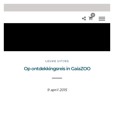
0
Fot
o’s
Gai
aZ
OO
LEUKE UITJES
Op ontdekkingsreis in GaiaZOO
9 april 2015