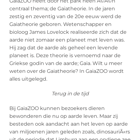
GaiaZOO heeft door het park heen Ã©Ã©n
centraal thema; de Gaiatheorie. In de jaren
zestig en zeventig van de 20e eeuw werd de
Gaiatheorie geboren. Wetenschapper en
bioloog James Lovelock realiseerde zich dat de
aarde niet zomaar een planeet met leven was.
Hij zag dat de aarde als geheel een levende
planeet is. Deze theorie is vernoemd naar de
Griekse godin van de aarde; Gaia. Wilt u meer
weten over de Gaiatheorie? In GaiaZOO wordt
alles uitgelegd.
Terug in de tijd
Bij GaiaZOO kunnen bezoekers dieren
bewonderen die nu op aarde leven. Maar zij
besteden ook aandacht aan het leven op aarde
van miljoenen jaren geleden zoals, dinosauriÃ«rs
uit de periode dat Limburg aan een ondiepe zee